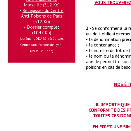
VOUS TROUVEREZ 
Marseille
(312 Ko)
•
Récépissés du Centre
Anti-Poisons de Paris
(312 Ko)
•
Dossier complet
3
- Se conformer à la r
(1047 Ko)
qui doit obligatoireme
• la dénomination préci
(agrément DDASS - récépissés
• la contenance ;
Centre Anti-Poisons de Lyon -
• le numéro de lot de f
Marseille - Paris)
• le nom ou la dénomin
afin de permettre son i
poisons en cas de beso
NOS ÉT
IL IMPORTE QUE
CONFORMITÉ DES PR
TOUTES CES DONN
EN EFFET, UNE S