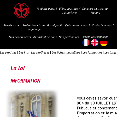
Produits beauté
Effets spéciaux /
Devenez distributeur
secourisme
Maqpro
Private Label
Professionnels du
Grand public
Qui sommes-nous ?
Contactez-nous !
maquillage
Nos distributeurs
Ils parlent de nous
Nos partenaires
Choose your language
Les produits
|
Les kits
|
Les prothèses
|
Les fiches maquillage
|
Les formations
|
Les tarifs
La loi
INFORMATION
Vous devez savoir qu’en
804 du 10 JUILLET 1975
Publique et concernant
l’importation et la mi