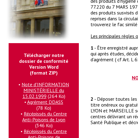
des produits d’hygiène 
77.220 du 7 MARS 1977,
des produits susvisés 
reprises dans la circul
trouverez le fac similé
Les principales règles o
1
- Être enregistré aup
qui après études, décid
Télécharger notre
d’agrément ( cf Art. L 
dossier de conformité
Version Word
(format ZIP)
NO
•
Note d'INFORMATION
MINISTÉRIELLE du
15.02.1999
(264 Ko)
2
- Déposer toutes les 
•
Agrément DDASS
titre onéreux ou gratu
(78 Ko)
LYON et MARSEILLE sel
•
Récépissés du Centre
centres délivrant un ré
Anti-Poisons de Lyon
Santé Publique et déc
(346 Ko)
•
Récépissés du Centre
Anti-Poisons de